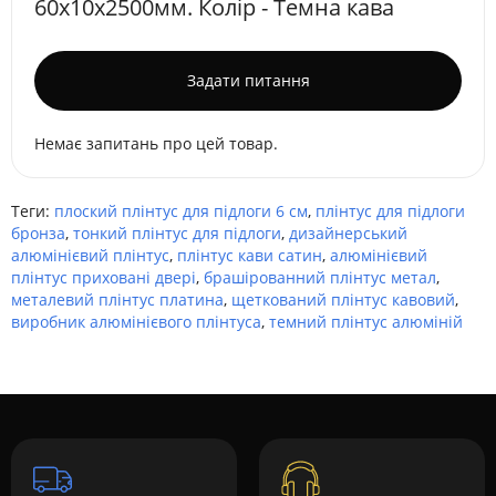
60х10х2500мм. Колір - Темна кава
Задати питання
Немає запитань про цей товар.
Теги:
плоский плінтус для підлоги 6 см
,
плінтус для підлоги
бронза
,
тонкий плінтус для підлоги
,
дизайнерський
алюмінієвий плінтус
,
плінтус кави сатин
,
алюмінієвий
плінтус приховані двері
,
брашірованний плінтус метал
,
металевий плінтус платина
,
щеткований плінтус кавовий
,
виробник алюмінієвого плінтуса
,
темний плінтус алюміній