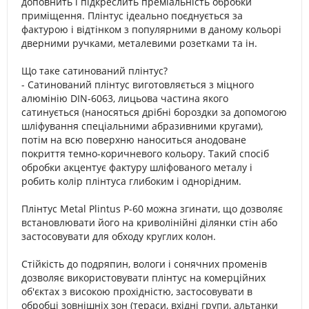
доповнить і підкреслить преміальність обробки
приміщення. Плінтус ідеально поєднується за
фактурою і відтінком з популярними в даному кольорі
дверними ручками, металевими розетками та ін.
Що таке сатинований плінтус?
- Сатинований плінтус виготовляється з міцного
алюмінію DIN-6063, лицьова частина якого
сатинується (наносяться дрібні бороздки за допомогою
шліфування спеціальними абразивними кругами),
потім на всю поверхню наноситься анодоване
покриття темно-коричневого кольору. Такий спосіб
обробки акцентує фактуру шліфованого металу і
робить колір плінтуса глибоким і однорідним.
Плінтус Metal Plintus Р-60 можна згинати, що дозволяє
встановлювати його на криволінійні ділянки стін або
застосовувати для обходу круглих колон.
Стійкість до подряпин, вологи і сонячних променів
дозволяє використовувати плінтус на комерційних
об'єктах з високою прохідністю, застосовувати в
обробці зовнішніх зон (тераси, вхідні групи, альтанки