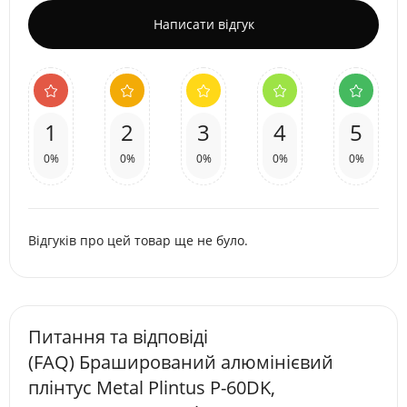
Написати відгук
1
2
3
4
5
0%
0%
0%
0%
0%
Відгуків про цей товар ще не було.
Питання та відповіді
(FAQ) Браширований алюмінієвий
плінтус Metal Plintus P-60DK,