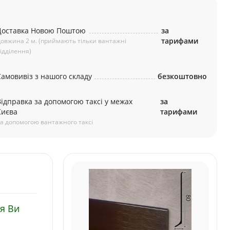
а
Доставка Новою Поштою
за
тарифами
овжина 2 м. (приймають тільки вантажні
ідділення)
Самовивіз з нашого складу
безкоштовно
Відправка за допомогою таксі у межах
за
Києва
тарифами
а допомогою вантажного таксі
я Ви