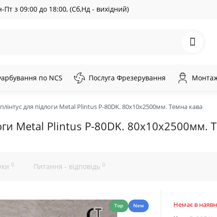
-Пт з 09:00 до 18:00, (Сб,Нд - вихідний)
арбування по NCS
Послуга Фрезерування
Монтаж 
лінтус для підлоги Metal Plintus P-80DK. 80х10х2500мм. Темна кава
ги Metal Plintus P-80DK. 80х10х2500мм. 
0
0
уки
Питання - відповідь
Немає в наявн
Top
New