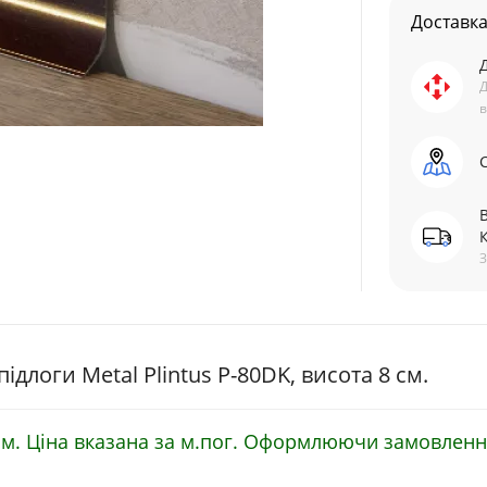
Доставк
Д
в
З
длоги Metal Plintus P-80DK, висота 8 cм.
м. Ціна вказана за м.пог. Оформлюючи замовленн