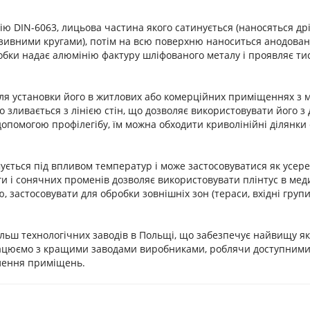
ію DIN-6063, лицьова частина якого сатинується (наносяться др
зивними кругами), потім на всю поверхню наноситься анодова
обки надає алюмінію фактуру шліфованого металу і проявляє т
для установки його в житлових або комерційних приміщеннях з 
зливається з лінією стін, що дозволяє використовувати його з
опомогою профілегібу, їм можна обходити криволінійні ділянки 
ується під впливом температур і може застосовуватися як усер
оги і сонячних променів дозволяє використовувати плінтус в мед
, застосовувати для обробки зовнішніх зон (тераси, вхідні груп
льш технологічних заводів в Польщі, що забезпечує найвищу які
рацюємо з кращими заводами виробниками, роблячи доступними 
блення приміщень.