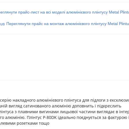
еглянути прайс-лист на всі моделі алюмінієвого плінтусу Metal Plint
Переглянути прайс на монтаж алюмінієвого плінтусу Metal Plint
є серію накладного алюмінієвого плінтуса для підлоги з ексклюз
ній вигляд сатинованого алюмінію доповнить і підкреслить
нтуса з плавними вигинами лицьової частини виглядає в інтер
о алюмінію. Плінтус Р-80DK ідеально поєднується за фактурою і 
алевими розетками тощо