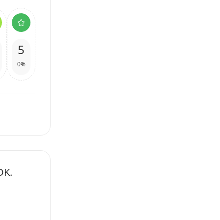
5
0%
DK.