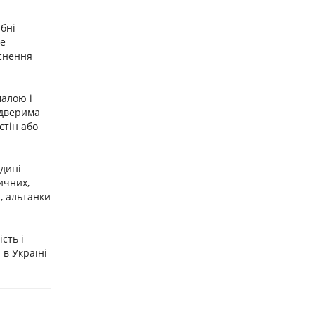
ібні
не
иснення
малою і
 дверима
стін або
едині
ичних,
и, альтанки
сть і
в Україні