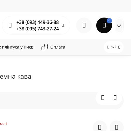
0
+38 (093) 449-36-88
UA
+38 (095) 743-27-24
плінтуса у Києві
Оплата
1/2
Темна кава
ості