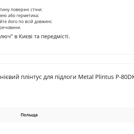
тину поверхні стіни;
клею або герметика;
йте його по всій довжині;
речовини.​
юч" в Києві та передмісті.
євий плінтус для підлоги Metal Plintus P-80DK
Польща