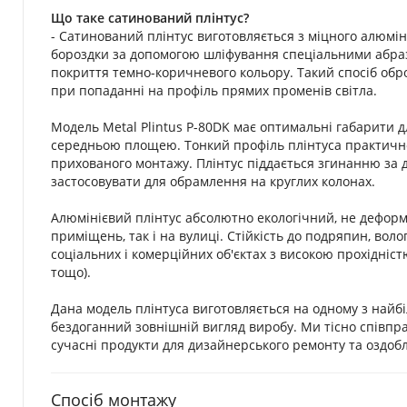
Що таке сатинований плінтус?
- Сатинований плінтус виготовляється з міцного алюмін
бороздки за допомогою шліфування спеціальними абра
покриття темно-коричневого кольору. Такий спосіб обр
при попаданні на профіль прямих променів світла.
Модель Metal Plintus P-80DK має оптимальні габарити 
середньою площею. Тонкий профіль плінтуса практично 
прихованого монтажу. Плінтус піддається згинанню за д
застосовувати для обрамлення на круглих колонах.
Алюмінієвий плінтус абсолютно екологічний, не деформ
приміщень, так і на вулиці. Стійкість до подряпин, вол
соціальних і комерційних об'єктах з високою прохідністю
тощо).
Дана модель плінтуса виготовляється на одному з найбі
бездоганний зовнішній вигляд виробу. Ми тісно співп
сучасні продукти для дизайнерського ремонту та оздо
Спосіб монтажу