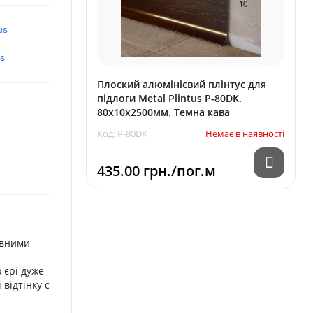
us
us
Плоский алюмінієвий плінтус для
підлоги Metal Plintus P-80DK.
80х10х2500мм. Темна кава
Код: P-80DK
Немає в наявності
435.00 грн./пог.м
ивними
'єрі дуже
відтінку c