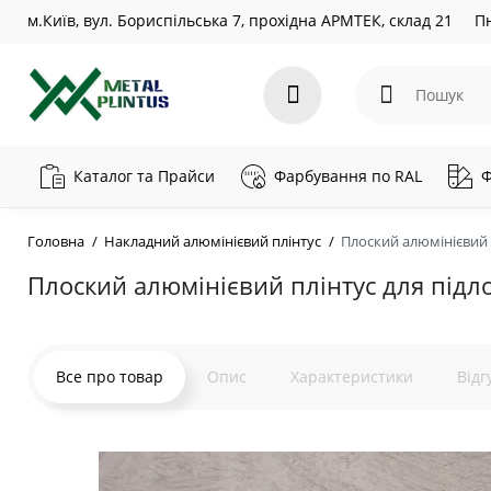
м.Київ, вул. Бориспільська 7, прохідна АРМТЕК, склад 21
Пн
Каталог та Прайси
Фарбування по RAL
Ф
Головна
Накладний алюмінієвий плінтус
Плоский алюмінієвий п
Плоский алюмінієвий плінтус для підло
Все про товар
Опис
Характеристики
Відг