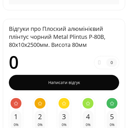
Відгуки про Плоский алюмінієвий
плінтус чорний Metal Plintus P-80B,
80х10х2500мм. Висота 80мм
0
0
Написати відгук
1
2
3
4
5
0%
0%
0%
0%
0%