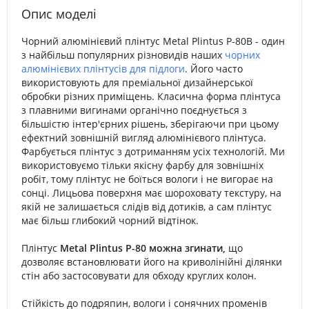
Опис моделі
Чорний алюмінієвий плінтус Metal Plintus P-80B - один
з найбільш популярних різновидів наших
чорних
алюмінієвих плінтусів для підлоги
. Його часто
використовують для преміальної дизайнерської
обробки різних приміщень. Класична форма плінтуса
з плавними вигинами органічно поєднується з
більшістю інтер'єрних рішень, зберігаючи при цьому
ефектний зовнішній вигляд алюмінієвого плінтуса.
Фарбується плінтус з дотриманням усіх технологій. Ми
використовуємо тільки якісну фарбу для зовнішніх
робіт, тому плінтус не боїться вологи і не вигорає на
сонці. Лицьова поверхня має шороховату текстуру, на
якій не залишається слідів від дотиків, а сам плінтус
має більш глибокий чорний відтінок.
Плінтус
Metal Plintus Р-80 можна згинати,
що
дозволяє встановлювати його на криволінійні ділянки
стін або застосовувати для обходу круглих колон.
Стійкість до подряпин, вологи і сонячних променів