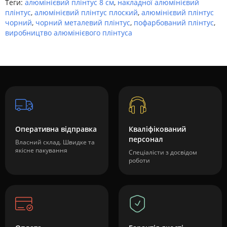
Теги:
алюмінієвий плінтус 8 см
,
накладної алюмінієвий
плінтус
,
алюмінієвий плінтус плоский
,
алюмінієвий плінтус
чорний
,
чорний металевий плінтус
,
пофарбований плінтус
,
виробництво алюмінієвого плінтуса
Оперативна відправка
Кваліфікований
персонал
Власний склад. Швидке та
якісне пакування
Спеціалісти з досвідом
роботи