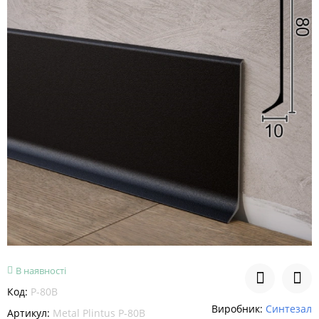
В наявності
Код:
P-80В
Виробник:
Синтезал
Артикул:
Metal Plintus P-80В