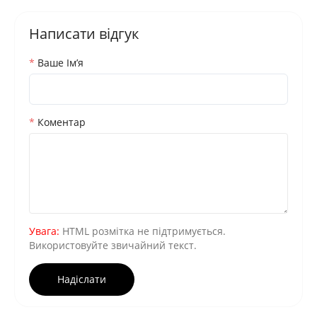
Написати відгук
Ваше Iм’я
Коментар
Увага:
HTML розмітка не підтримується.
Використовуйте звичайний текст.
Надіслати