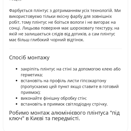
Фарбується плінтус з дотриманням усіх технологій. Ми
використовуємо тільки якісну фарбу для зовнішніх
робіт, тому плінтус не боїться вологи і не вигорає на
сонці. Лицьова поверхня має шороховату текстуру, на
якій не залишається слідів від дотиків, а сам плінтус
має більш глибокий чорний відтінок.
Спосіб монтажу
закріпіть плінтус на стіні за допомогою клею або
герметика;
встановіть на профіль листи гіпсокартону
(пропускаємо цей пункт якщо ставите в готовий
приямок);
виконайте фінішну обробку стін;
встановіть в приямок світлодіодну стрічку.
Робимо монтаж алюмінієвого плінтуса "під
ключ" в Києві та передмісті.