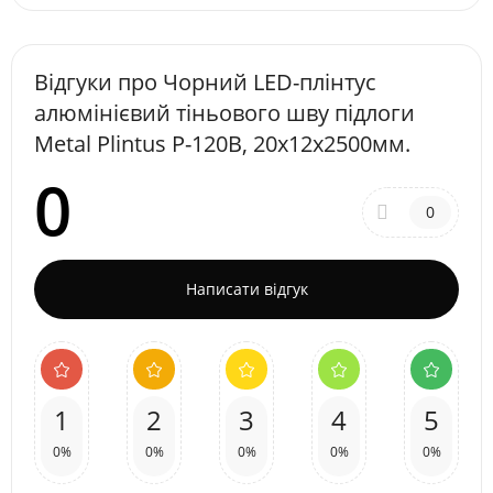
Відгуки про Чорний LED-плінтус
алюмінієвий тіньового шву підлоги
Metal Plintus P-120B, 20х12х2500мм.
0
0
Написати відгук
1
2
3
4
5
0%
0%
0%
0%
0%