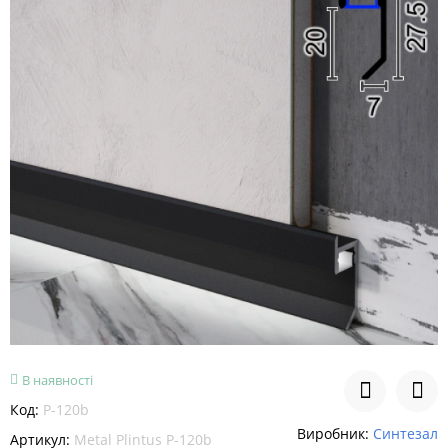
В наявності
Код:
P-120b
Виробник:
Синтезал
Артикул:
Metal Plintus P-120b