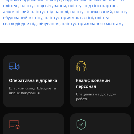
плінтус
,
плінтус підсвічування
,
плінтус під гіпсокартон
,
алюмінієвий плінтус під панелі
,
плінтус прихований
,
плінтус
вбудований в стіну
,
плінтус приямок в стіні
,
плінтус
світлодіодне підсвічування
,
плінтус прихованого монтажу
Оперативна відправка
Кваліфікований
персонал
Власний склад. Швидке та
якісне пакування
Спеціалісти з досвідом
роботи