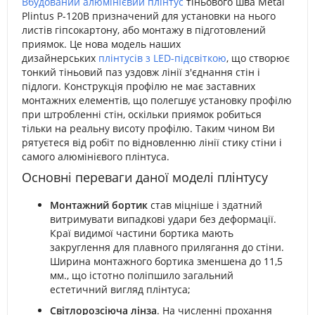
Вбудований алюмінієвий плінтус
тіньового шва Metal
Plintus P-120B призначений для установки на нього
листів гіпсокартону, або монтажу в підготовлений
приямок. Це нова модель наших
дизайнерських
плінтусів з LED-підсвіткою
, що створює
тонкий тіньовий паз уздовж лінії з'єднання стін і
підлоги. Конструкція профілю не має заставних
монтажних елементів, що полегшує установку профілю
при штробленні стін, оскільки приямок робиться
тільки на реальну висоту профілю. Таким чином Ви
рятуєтеся від робіт по відновленню лінії стику стіни і
самого алюмінієвого плінтуса.
Основні переваги даної моделі плінтусу
Монтажний бортик
став міцніше і здатний
витримувати випадкові удари без деформації.
Краї видимої частини бортика мають
закруглення для плавного прилягання до стіни.
Ширина монтажного бортика зменшена до 11,5
мм., що істотно поліпшило загальний
естетичний вигляд плінтуса;
Світлорозсіюча лінза
. На численні прохання