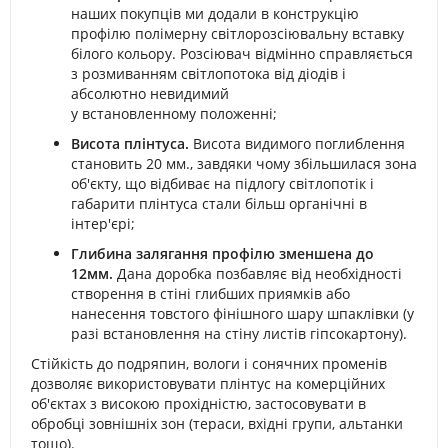
наших покупців ми додали в конструкцію
профілю полімерну світлорозсіювальну вставку
білого кольору. Розсіювач відмінно справляється
з розмиванням світлопотока від діодів і
абсолютно невидимий
у встановленному положенні;
Висота плінтуса.
Висота видимого поглиблення
становить 20 мм., завдяки чому збільшилася зона
об'єкту, що відбиває на підлогу світлопотік і
габарити плінтуса стали більш органічні в
інтер'єрі;
Глибина залягання профілю зменшена до
12мм.
Дана доробка позбавляє від необхідності
створення в стіні глибших приямків або
нанесення товстого фінішного шару шпаклівки (у
разі встановлення на стіну листів гіпсокартону).
Стійкість до подряпин, вологи і сонячних променів
дозволяє використовувати плінтус на комерційних
об'єктах з високою прохідністю, застосовувати в
обробці зовнішніх зон (тераси, вхідні групи, альтанки
тощо).