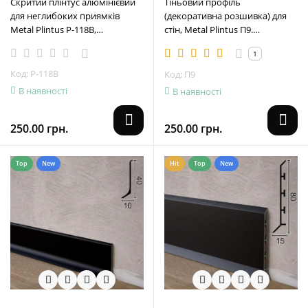
Скритий плінтус алюмінієвий
Тіньовий профіль
для неглибоких приямків
(декоративна розшивка) для
Metal Plintus P-118В,
стін, Metal Plintus П9.
80х8х2500мм. Чорний
9х11х3000мм. Чорна
1
Код: P-118B
Код: П9
В наявності
В наявності
250.00 грн.
250.00 грн.
Top
New
Hit
Top
New