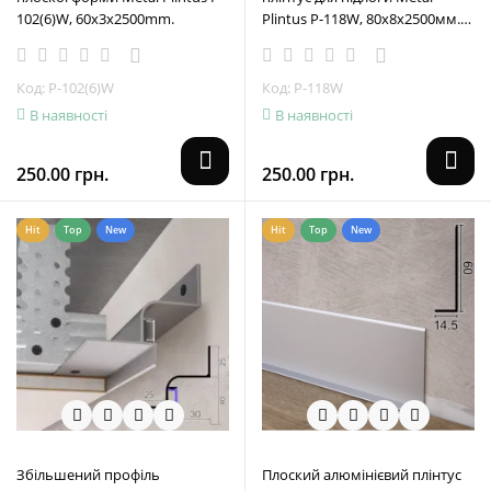
102(6)W, 60x3x2500mm.
Plintus P-118W, 80х8х2500мм.
Білий
Код: P-102(6)W
Код: P-118W
В наявності
В наявності
250.00 грн.
250.00 грн.
Hit
Top
New
Hit
Top
New
Збільшений профіль
Плоский алюмінієвий плінтус