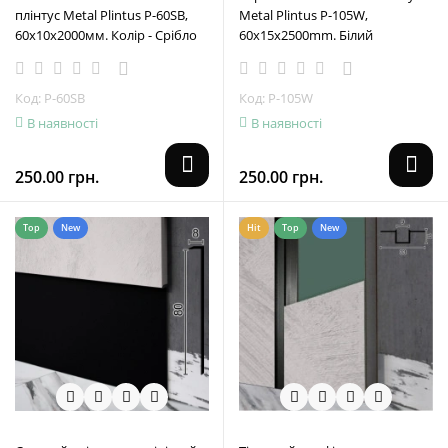
плінтус Metal Plintus P-60SB,
Metal Plintus Р-105W,
60х10х2000мм. Колір - Срібло
60x15x2500mm. Білий
Код: P-60SB
Код: Р-105W
В наявності
В наявності
250.00 грн.
250.00 грн.
Top
New
Hit
Top
New