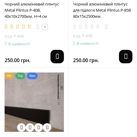
Чорний алюмінієвий плінтус
Чорний алюмінієвий плінтус
Metal Plintus P-40B,
для підлоги Metal Plintus P-85B
40х10х2700мм. H=4 см
80х15х2500мм.
1
Код: P-85B
Код: P-40B
В наявності
В наявності
250.00 грн.
250.00 грн.
Hit
Top
New