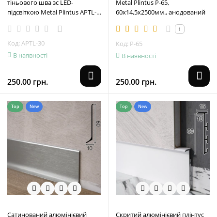
тіньового шва зc LED-
Metal Plintus P-65,
підсвіткою Metal Plintus APTL-
60х14,5х2500мм., анодований
30, 30х40х2500 мм.
1
Код: APTL-30
Код: P-65
В наявності
В наявності
250.00 грн.
250.00 грн.
Top
New
Top
New
Сатинований алюмінієвий
Скритий алюмінієвий плінтус