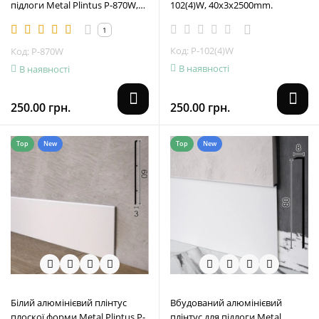
підлоги Metal Plintus P-870W,
102(4)W, 40x3x2500mm.
70х15х2500мм.
1
Код: P-102(4)W
Код: P-870W
В наявності
В наявності
250.00 грн.
250.00 грн.
Top
New
Top
New
Білий алюмінієвий плінтус
Вбудований алюмінієвий
плоскої форми Metal Plintus P-
плінтус для підлоги Metal