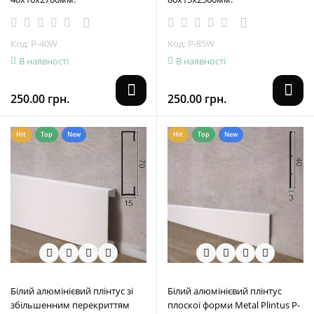
Код: P-40W
Код: P-85W
В наявності
В наявності
250.00 грн.
250.00 грн.
Hit
Top
New
Hit
Top
New
Білий алюмінієвий плінтус зі
Білий алюмінієвий плінтус
збільшенним перекриттям
плоскої форми Metal Plintus P-