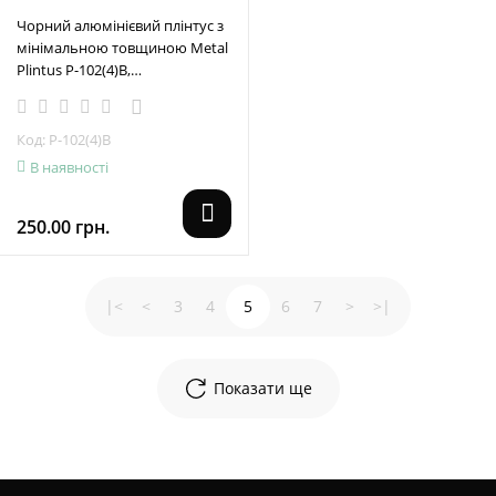
Чорний алюмінієвий плінтус з
мінімальною товщиною Metal
Plintus P-102(4)B,
40x3x2500mm.
Код: P-102(4)B
В наявності
250.00 грн.
|<
<
3
4
5
6
7
>
>|
Показати ще