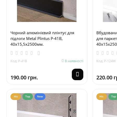
Чорний алюмінієвий плінтус для
Вбудований
підлоги Metal Plintus P-41B,
для паркету
40х15,5х2500мм.
40х15х250
Код: P-41B
В наявності
Код: P-124W
190.00 грн.
220.00 г
Hit
Top
New
Hit
Top