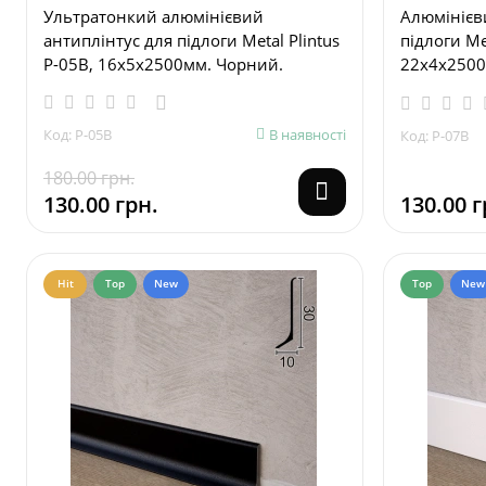
Ультратонкий алюмінієвий
Алюмінієв
антиплінтус для підлоги Metal Plintus
підлоги Met
P-05B, 16х5х2500мм. Чорний.
22х4х2500
Код: P-05B
В наявності
Код: P-07B
180.00 грн.
130.00 грн.
130.00 г
Hit
Top
New
Top
New