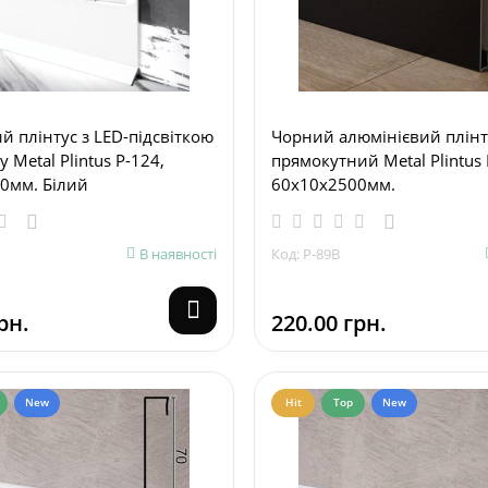
 плінтус з LED-підсвіткою
Чорний алюмінієвий плінт
 Metal Plintus Р-124,
прямокутний Metal Plintus 
0мм. Білий
60х10х2500мм.
В наявності
Код: P-89B
рн.
220.00 грн.
New
Hit
Top
New