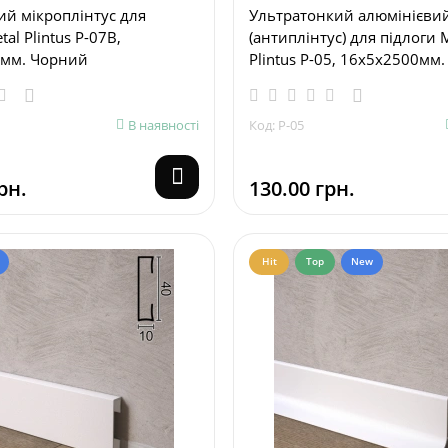
ий мікроплінтус для
Ультратонкий алюмінієвий
al Plintus P-07B,
(антиплінтус) для підлоги 
мм. Чорний
Plintus P-05, 16х5х2500мм.
В наявності
Код: P-05
рн.
130.00 грн.
Hit
Top
New