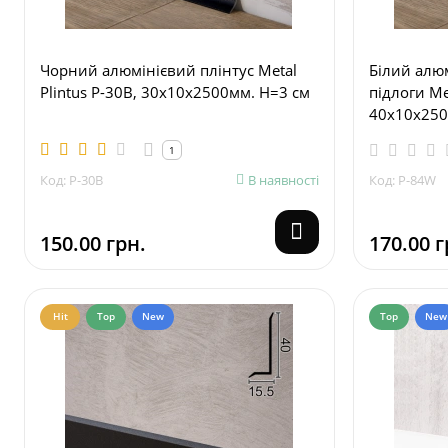
Чорний алюмінієвий плінтус Metal
Білий алюм
Plintus P-30B, 30х10х2500мм. H=3 см
підлоги Me
40х10х250
1
Код: P-30B
В наявності
Код: P-84W
150.00 грн.
170.00 г
Hit
Top
New
Top
New