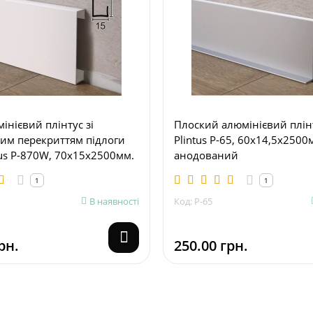
інієвий плінтус зі
Плоский алюмінієвий плін
им перекриттям підлоги
Plintus P-65, 60х14,5х2500
tus P-870W, 70х15х2500мм.
анодований
1
1
В наявності
Код: P-65
рн.
250.00 грн.