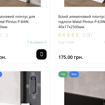
інієвий плінтус для
Білий алюмінієвий плінтус
tal Plintus P-84W,
підлоги Metal Plintus P-63W
0мм.
40х17х2500мм.
1
В наявності
Код: P-63W
рн.
175.00 грн.
Top
New