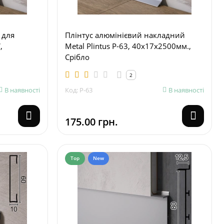
 для
Плінтус алюмінієвий накладний
,
Metal Plintus P-63, 40х17х2500мм.,
Срібло
2
В наявності
Код: P-63
В наявності
175.00 грн.
Top
New