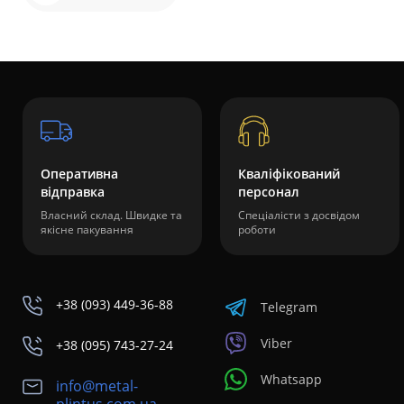
Оперативна
Кваліфікований
відправка
персонал
Власний склад. Швидке та
Спеціалісти з досвідом
якісне пакування
роботи
+38 (093) 449-36-88
Telegram
Viber
+38 (095) 743-27-24
Whatsapp
info@metal-