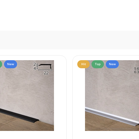
New
Hit
Top
New