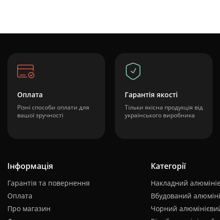
Оплата
Гарантія якості
Різні способи оплати для
Тільки якісна продукція від
вашої зручності
українського виробника
Інформація
Категорії
Гарантія та повернення
Накладний алюмініє
Оплата
Вбудований алюміні
Про магазин
Чорний алюмінієвий