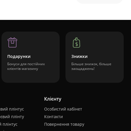
Подарунки
Знижки
Бонуси для постійних
Більше знижок, більше
клієнтів магазину
заощаджень!
Клієнту
вий плінтус
Особистий кабінет
євий плінту
Контакти
 плінтус
Повернення товару