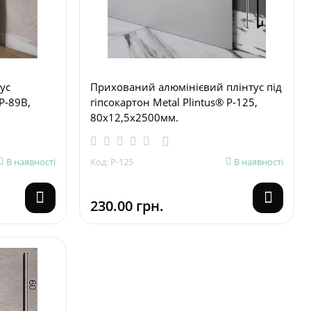
ус
Прихований алюмінієвий плінтус під
P-89B,
гіпсокартон Metal Plintus® Р-125,
80х12,5х2500мм.
В наявності
Код: Р-125
В наявності
230.00 грн.