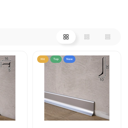
Hit
Top
New