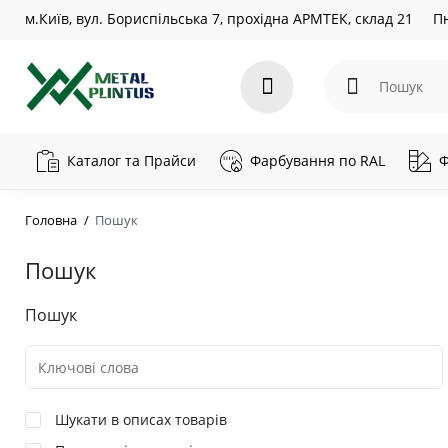
м.Київ, вул. Бориспільська 7, прохідна АРМТЕК, склад 21
Пн
Каталог та Прайси
Фарбування по RAL
Ф
Головна
Пошук
Пошук
Пошук
Шукати в описах товарів