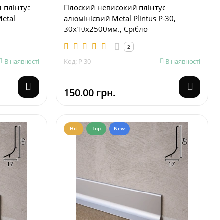
 плінтус
Плоский невисокий плінтус
Metal
алюмінієвий Metal Plintus P-30,
30х10х2500мм., Срібло
2
В наявності
Код: P-30
В наявності
150.00 грн.
Hit
Top
New