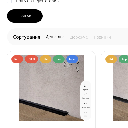
Пошук в підкатегоріях
Сортування:
Дешевше
Дорожче
Новинки
Sale
-28 %
Hit
Top
New
Hit
Top
2
4
Днів
2
1
Годин
2
7
хвилин
2
1
сек