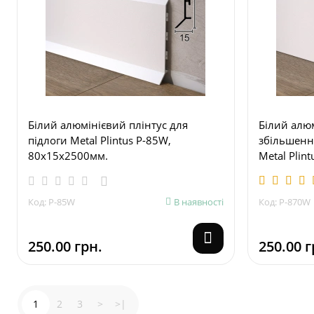
Білий алюмінієвий плінтус для
Білий алюм
підлоги Metal Plintus P-85W,
збільшенн
80х15х2500мм.
Metal Plin
Код: P-85W
В наявності
Код: P-870W
250.00 грн.
250.00 г
1
2
3
>
>|