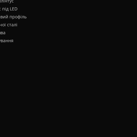
плінтус
 під LED
евий профіль
чої сталі
шва
ування