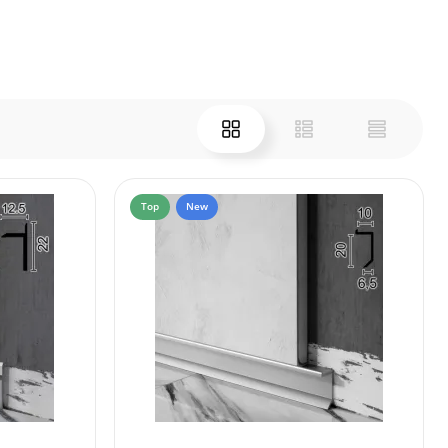
Top
New