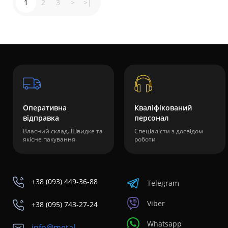
1
2
3
>
>|
Оперативна
Кваліфікований
відправка
персонал
Власний склад. Швидке та
Спеціалісти з досвідом
якісне пакування
роботи
+38 (093) 449-36-88
Telegram
Viber
+38 (095) 743-27-24
Whatsapp
info@metal-