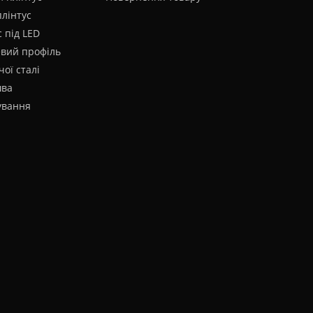
плінтус
 під LED
евий профіль
чої сталі
шва
ування