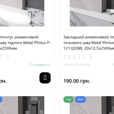
плінтус алюмінієвий
Закладний алюмінієвий пл
шву підлоги Metal Plintus P-
тіньового шва Metal Plintus
2х2500мм.
121т(20)W, 20х12,5х2500м
В наявності
Код: P-121т(20)W
рн.
190.00 грн.
Top
New