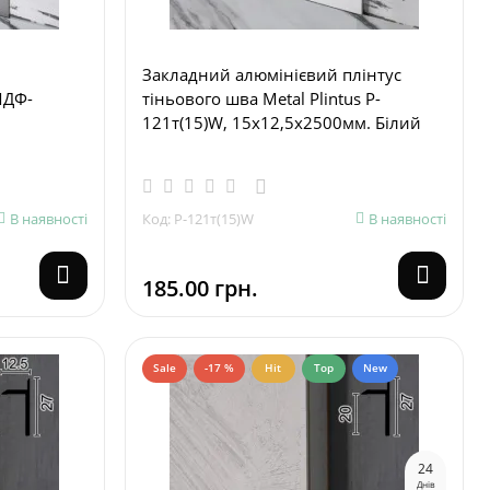
Закладний алюмінієвий плінтус
МДФ-
тіньового шва Metal Plintus P-
121т(15)W, 15х12,5х2500мм. Білий
В наявності
Код: P-121т(15)W
В наявності
185.00 грн.
Sale
-17 %
Hit
Top
New
2
4
Днів