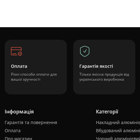
Оплата
Гарантія якості
Різні способи оплати для
Тільки якісна продукція від
вашої зручності
українського виробника
Інформація
Категорії
Гарантія та повернення
Накладний алюмініє
Оплата
Вбудований алюміні
Про магазин
Чорний алюмінієвий