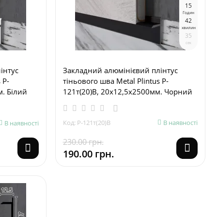
1
5
Годин
4
2
хвилин
3
4
сек
інтус
Закладний алюмінієвий плінтус
 P-
тіньового шва Metal Plintus P-
м. Білий
121т(20)В, 20х12,5х2500мм. Чорний
Код: P-121т(20)В
В наявності
В наявності
230.00 грн.
190.00 грн.