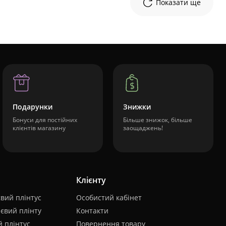
Показати ще
Подарунки
Знижки
Бонуси для постійних
Більше знижок, більше
клієнтів магазину
заощаджень!
Клієнту
вий плінтус
Особистий кабінет
євий плінту
Контакти
 плінтус
Повернення товару