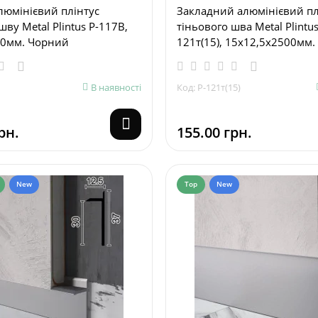
люмінієвий плінтус
Закладний алюмінієвий пл
шву Metal Plintus P-117B,
тіньового шва Metal Plintus
0мм. Чорний
121т(15), 15х12,5х2500мм.
В наявності
Код: P-121т(15)
рн.
155.00 грн.
New
Top
New