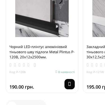
Чорний LED-плінтус алюмінієвий
Закладний
тіньового шву підлоги Metal Plintus P-
тіньового 
120B, 20х12х2500мм.
30х12,5х2
Код: P-120b
В наявності
Код: P-121W
190.00 грн.
195.00 г