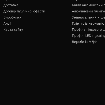
Доставка
Білий алюмінієвий 
Договір публічної оферти
Алюмінієвий плінтус
Виробники
Універсальний ніш
Акції
Плінтус із нержавію
Карта сайту
Профіль тіньового 
Профілі LED-підсвіч
Вироби із МДФ