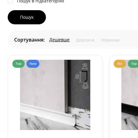
Пошук в підкатегоріях
Сортування:
Дешевше
Дорожче
Новинки
Top
New
Hit
Top