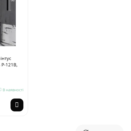
інтус
s P-121В,
В наявності