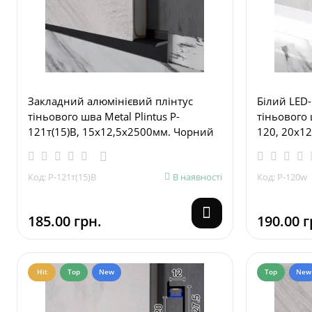
Закладний алюмінієвий плінтус
Білий LED-
тіньового шва Metal Plintus P-
тіньового 
121т(15)В, 15х12,5х2500мм. Чорний
120, 20х1
Код: P-121т(15)В
В наявності
Код: P-120w
185.00 грн.
190.00 г
Hit
Top
New
Top
New