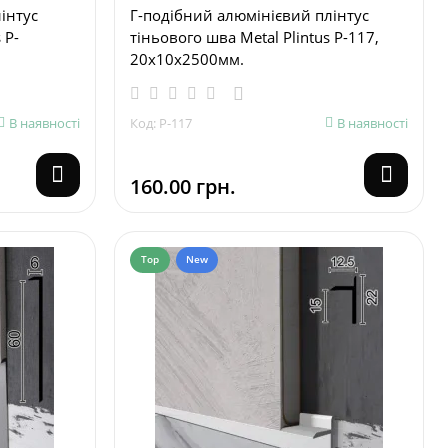
інтус
Г-подібний алюмінієвий плінтус
 P-
тіньового шва Metal Plintus P-117,
20х10х2500мм.
В наявності
Код: P-117
В наявності
160.00 грн.
Top
New