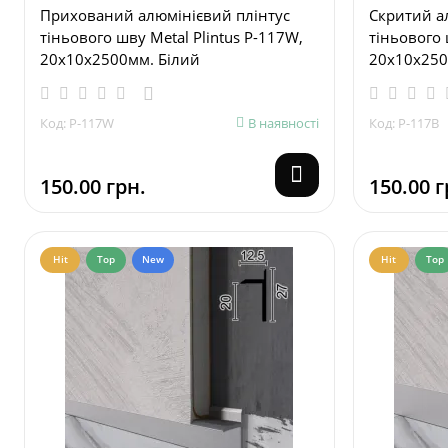
Прихований алюмінієвий плінтус
Скритий а
тіньового шву Metal Plintus P-117W,
тіньового 
20х10х2500мм. Білий
20х10х250
Код: P-117W
В наявності
Код: P-117B
150.00 грн.
150.00 г
Hit
Top
New
Hit
Top