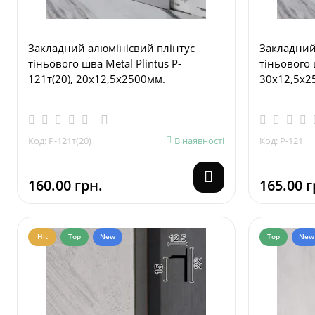
Закладний алюмінієвий плінтус
Закладний
тіньового шва Metal Plintus P-
тіньового 
121т(20), 20х12,5х2500мм.
30х12,5х2
Код: P-121т(20)
В наявності
Код: P-121
160.00 грн.
165.00 г
Hit
Top
New
Top
New