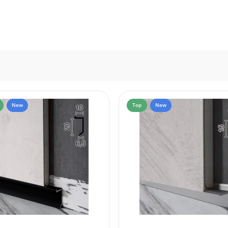
New
Top
New