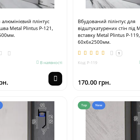
 алюмінієвий плінтус
Вбудований пілінтус для
шва Metal Plintus P-121,
відштукатурених стін під 
500мм.
вставку Metal Plintus P-119,
60х6х2500мм.
1
В наявності
Код: P-119
рн.
170.00 грн.
Top
New