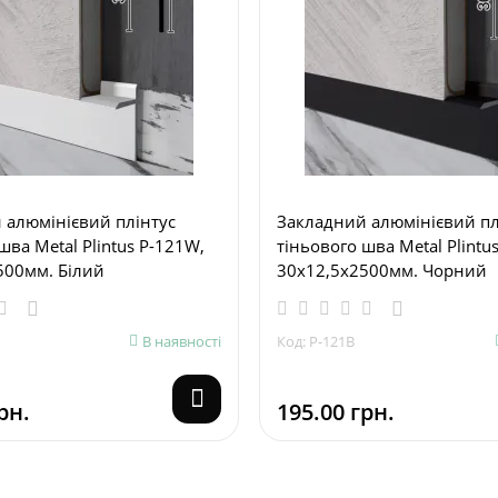
 алюмінієвий плінтус
Закладний алюмінієвий пл
шва Metal Plintus P-121W,
тіньового шва Metal Plintu
500мм. Білий
30х12,5х2500мм. Чорний
В наявності
Код: P-121В
рн.
195.00 грн.