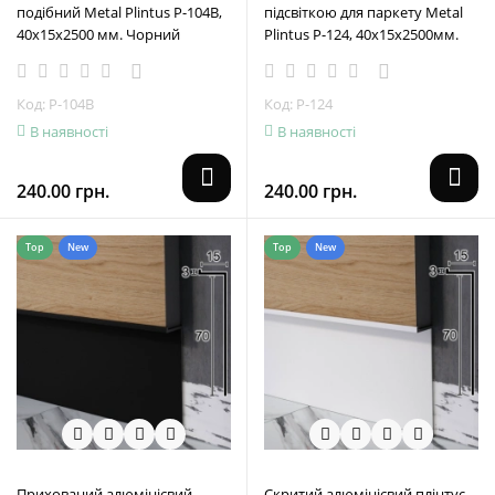
подібний Metal Plintus Р-104В,
підсвіткою для паркету Metal
40x15x2500 мм. Чорний
Plintus Р-124, 40х15х2500мм.
Код: Р-104B
Код: P-124
В наявності
В наявності
240.00 грн.
240.00 грн.
Top
New
Top
New
Прихований алюмінієвий
Скритий алюмінієвий плінтус