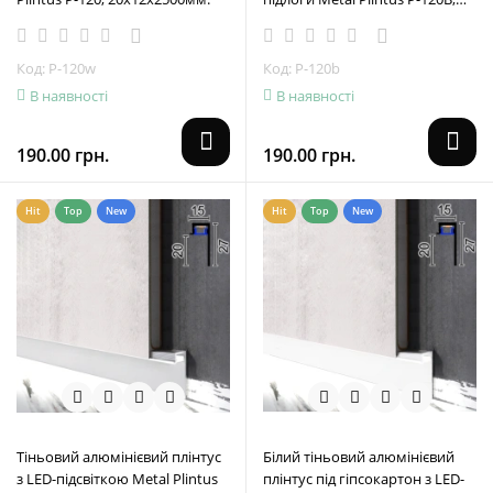
20х12х2500мм.
Код: P-120w
Код: P-120b
В наявності
В наявності
190.00 грн.
190.00 грн.
Hit
Top
New
Hit
Top
New
Тіньовий алюмінієвий плінтус
Білий тіньовий алюмінієвий
з LED-підсвіткою Metal Plintus
плінтус під гіпсокартон з LED-