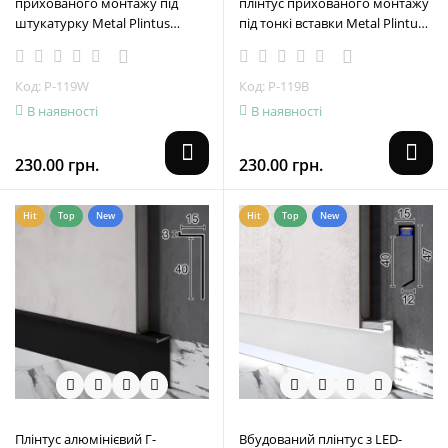
прихованого монтажу під
плінтус прихованого монтажу
штукатурку Metal Plintus
під тонкі вставки Metal Plintus
Р-119W, 60х6х2500мм. Білий
Р-119B, 60х6х2500мм. Чорний
Код: P-119W
Код: P-119B
В наявності
В наявності
230.00 грн.
230.00 грн.
Hit
Top
New
Hit
Top
New
Плінтус алюмінієвий Г-
Вбудований плінтус з LED-