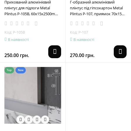
Прихований алюмінієвий
Г-образний алюмінієвий
плінтус для підлоги Metal
плінтус під гіпсокартон Metal
Plintus Р-105В, 60x15x2500mm.
Plintus Р-107, приямок 70х15
Чорний
мм.
Код: Р-105B
Код: Р-107
В наявності
В наявності
250.00 грн.
270.00 грн.
Top
New