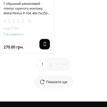
Г-образний алюмінієвий
плінтус скритого монтажу
Metal Plintus Р-104, 40х15х2500
мм.
Код: Р-104
В наявності
270.00 грн.
1
2
>
>|
Показати ще