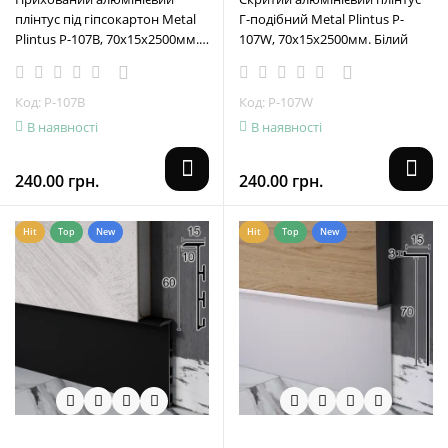
плінтус під гіпсокартон Metal
Г-подібний Metal Plintus P-
Plintus P-107В, 70х15х2500мм.
107W, 70х15х2500мм. Білий
Чорний
Код: Р-107В
Код: Р-107W
В наявності
В наявності
240.00 грн.
240.00 грн.
Hit
Top
New
Hit
Top
New