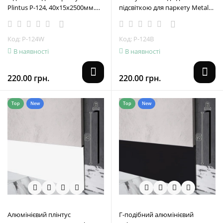
Plintus Р-124, 40х15х2500мм.
підсвіткою для паркету Metal
Білий
Plintus P-124B, 40х13,5х2500мм.
Чорний
Код: P-124W
Код: P-124B
В наявності
В наявності
220.00 грн.
220.00 грн.
Top
New
Top
New
Алюмінієвий плінтус
Г-подібний алюмінієвий