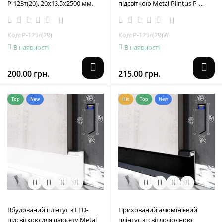
P-123т(20), 20х13,5х2500 мм.
підсвіткою Metal Plintus P-
123т(20)W, 20х13.5х2500 мм.
Код: P-123т(20)
Код: P-123т(20)W
В наявності
В наявності
200.00 грн.
215.00 грн.
Top
New
Hit
Top
New
Вбудований плінтус з LED-
Прихований алюмінієвий
підсвіткою для паркету Metal
плінтус зі світлодіодною