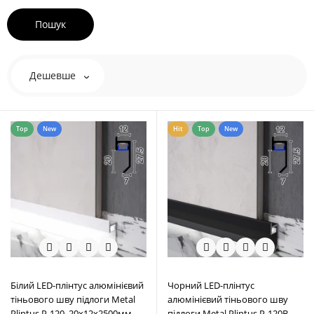
Дешевше
Top
New
Hit
Top
New
Білий LED-плінтус алюмінієвий
Чорний LED-плінтус
тіньового шву підлоги Metal
алюмінієвий тіньового шву
Plintus P-120, 20х12х2500мм.
підлоги Metal Plintus P-120B,