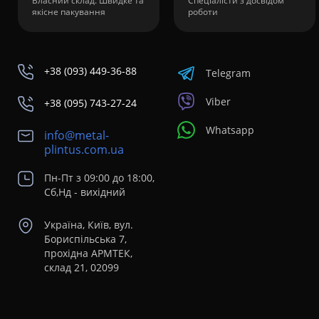
Власний склад. Швидке та
Спеціалісти з досвідом
якісне пакування
роботи
+38 (093) 449-36-88
Telegram
Viber
+38 (095) 743-27-24
Whatsapp
info@metal-
plintus.com.ua
Пн-Пт з 09:00 до 18:00,
Сб,Нд - вихідний
Україна, Київ, вул.
Бориспільська 7,
прохідна АРМТЕК,
склад 21, 02099