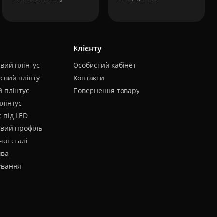
Клієнту
вий плінтус
Особистий кабінет
євий плінту
Контакти
 плінтус
Повернення товару
плінтус
 під LED
евий профіль
чої сталі
шва
ування