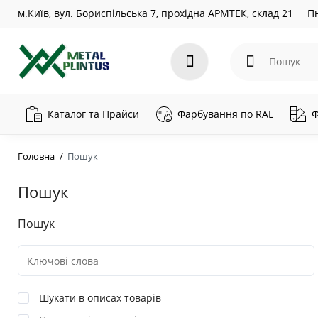
м.Київ, вул. Бориспільська 7, прохідна АРМТЕК, склад 21
Пн
Каталог та Прайси
Фарбування по RAL
Ф
Головна
Пошук
Пошук
Пошук
Шукати в описах товарів