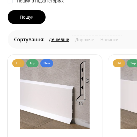
Пошук в підкатегоріях
Сортування:
Дешевше
Дорожче
Новинки
Hit
Top
New
Hit
Top