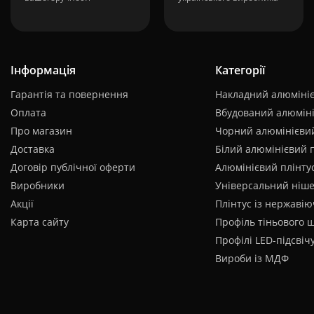
Інформація
Категорії
Гарантія та повернення
Накладний алюмініє
Оплата
Вбудований алюміні
Про магазин
Чорний алюмінієвий
Доставка
Білий алюмінієвий 
Договір публічної оферти
Алюмінієвий плінтус
Виробники
Універсальний ніш
Акції
Плінтус із нержавію
Карта сайту
Профіль тіньового 
Профілі LED-підсвіч
Вироби із МДФ