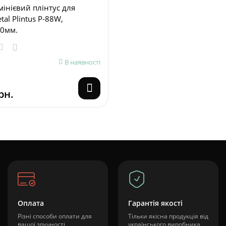
інієвий плінтус для
tal Plintus P-88W,
0мм.
В наявності
рн.
Оплата
Гарантія якості
Різні способи оплати для
Тільки якісна продукція від
вашої зручності
українського виробника