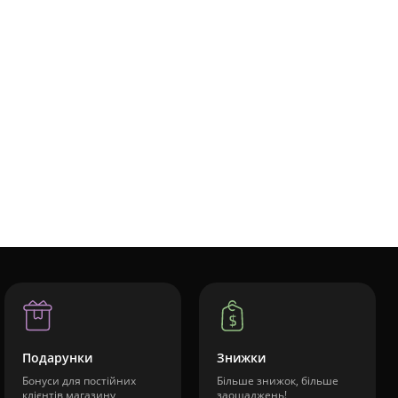
Подарунки
Знижки
Бонуси для постійних
Більше знижок, більше
клієнтів магазину
заощаджень!