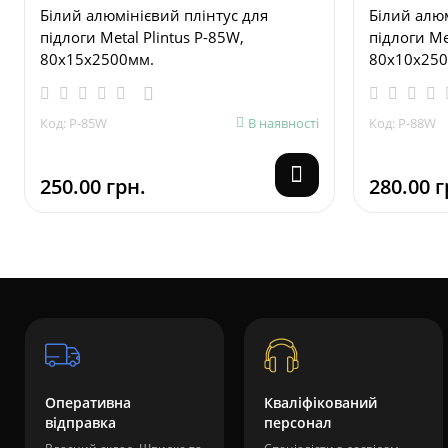
Білий алюмінієвий плінтус для
Білий алюм
підлоги Metal Plintus P-85W,
підлоги Me
80х15х2500мм.
80х10х250
Код: P-85W
В наявності
Код: P-88W
250.00 грн.
280.00 г
Оперативна
Кваліфікований
відправка
персонал