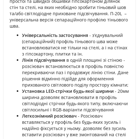
простої та швидкої обшивки гіпсокартоном ділянок
стін та стелі, на яких необхідно зробити тіньовий шов
та/або світлодіодне приховане підсвічування. П-20L –
універсальна версія сепараційного профілю тіньового
шва.
Універсальність застосування
- з’єднувальний
(сепараційний) профіль тіньового шва може
встановлюватися не тільки на стелі, а і на стінах
з гіпсокартону, плитки та ін.
Лінія підсвічування
в одній площині зі стіною -
розсіювач встановлюється в профіль повністю
перекриваючи паз і продовжує лінію стіни. Дане
рішення відмінно підійде для оформлення
прихованого світлового поділу простору кімнати;
Установка LED-стрічки будь-якої ширини
- 20мм
ширина дозволяє встановлювати в профіль
світлодіодні стрічки будь-якого типу, включаючи
світлосильні і RGB-варіанти підсвічування
Легкознімний розсіювач
- Розсіювач
вставляється у профіль без будь-яких зусиль і
надійно фіксується у ньому. дозволяє без зусиль
вставити розсіювач у вже змонтований на стелі