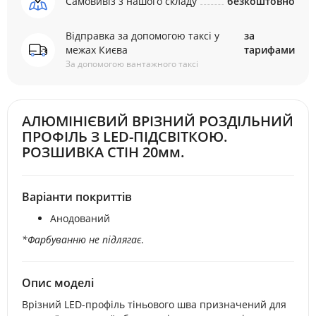
Самовивіз з нашого складу
безкоштовно
Відправка за допомогою таксі у
за
межах Києва
тарифами
За допомогою вантажного таксі
АЛЮМІНІЄВИЙ ВРІЗНИЙ РОЗДІЛЬНИЙ
ПРОФІЛЬ З LED-ПІДСВІТКОЮ.
РОЗШИВКА СТІН 20мм.
Варіанти покриттів
Анодований
*Фарбуванню не підлягає
.
Опис моделі
Врізний LED-профіль тіньового шва призначений для